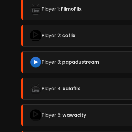
Player 1:
FilmoFlix
Player 2:
coflix
Player 3:
papadustream
Player 4:
xalaflix
Player 5:
wawacity