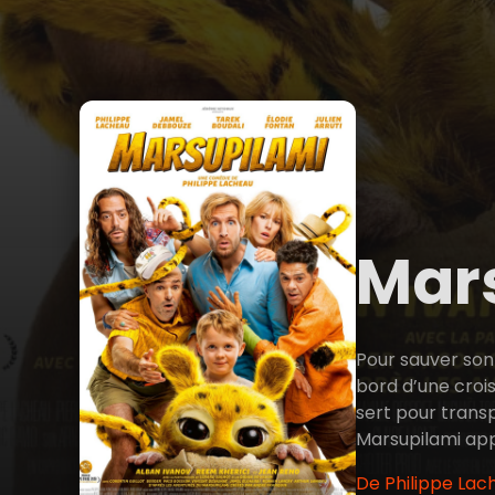
Mar
Pour sauver son 
bord d’une crois
sert pour transp
Marsupilami app
De Philippe Lac