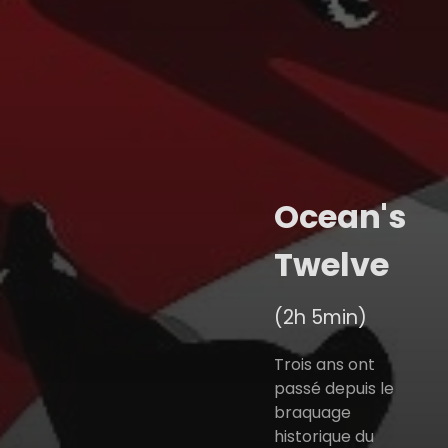
Ocean's
Twelve
(2h 5min)
Trois ans ont
passé depuis le
braquage
historique du