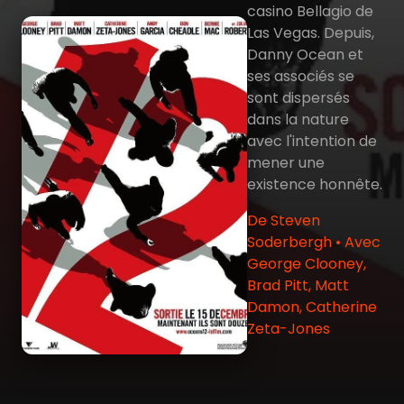
casino Bellagio de
Las Vegas. Depuis,
Danny Ocean et
ses associés se
sont dispersés
dans la nature
avec l'intention de
mener une
existence honnête.
De Steven
Soderbergh • Avec
George Clooney,
Brad Pitt, Matt
Damon, Catherine
Zeta-Jones