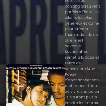
hotesse de
dancing qui suivent
parfois a l'hotel les
clients les plus
genereux et qui ne
peut effacer
l'humiliation de ce
qu'elle est
devenue.
Savannah se
remet a la boxe et
tente de
convaincre Srey
Poeuv
d'abandonner son
metier pour tenter
de vivre une vie ou
ils n'auront plus a
vendre leur corps,