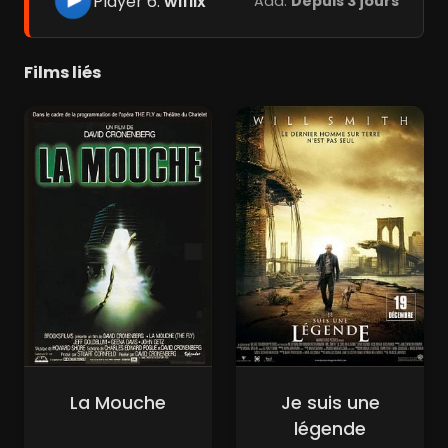
Player 6:
wiflix
Add:
Depuis 3 jours
Films liés
La Mouche
Je suis une
légende