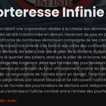
orteresse Infinie
a rejoint une organisation dédiée à la chasse aux démon
ko ait été transformée en démon. Devenant de plus en 
ô affronte de nombreux démons en compagnie de ses cam
aventures l'ont amené à se battre aux côtés des combatta
émons, les piliers, tels que le pilier de la flamme, Kyôjurô R
 le quartier des plaisirs, ainsi que le pilier de la brume, Mui
 village des forgerons. Alors que l'armée des pourfendeurs 
înement en prévision du futur affrontement contre les dém
i. Le responsable de l'armée étant en danger, Tanjirô et le
 piège tendu par Muzan Kibutsuji et se retrouvent coincé
este de l'armée des pourfendeurs de démons sont téléport
là que s'embrasera l'ultime combat entre l'armée des pou
ki • Avec