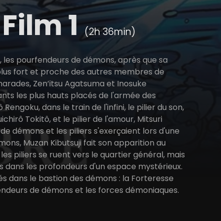
 Film 1
(2h 36min)
s, les pourfendeurs de démons, après que sa
plus fort et proche des autres membres de
arades, Zen’itsu Agatsuma et Inosuke
nts les plus hauts placés de l'armée des
engoku, dans le train de l'infini, le pilier du son,
chirô Tokitô, et le pilier de l'amour, Mitsuri
de démons et les piliers s'exerçaient lors d'une
ons, Muzan Kibutsuji fait son apparition au
s piliers se ruent vers le quartier général, mais
s dans les profondeurs d'un espace mystérieux.
és dans le bastion des démons : la Forteresse
rfendeurs de démons et les forces démoniaques.