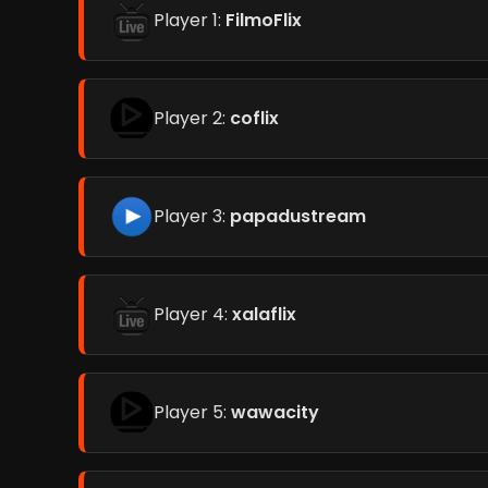
Player 1:
FilmoFlix
Player 2:
coflix
Player 3:
papadustream
Player 4:
xalaflix
Player 5:
wawacity