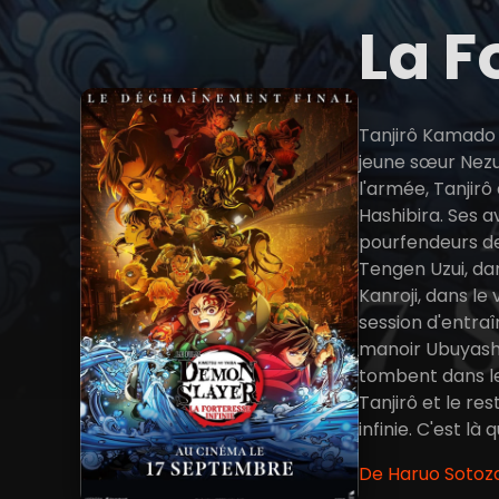
La F
Tanjirô Kamado 
jeune sœur Nezu
l'armée, Tanjir
Hashibira. Ses 
pourfendeurs de d
Tengen Uzui, dans
Kanroji, dans le
session d'entra
manoir Ubuyashik
tombent dans le
Tanjirô et le r
infinie. C'est 
De Haruo Sotoza